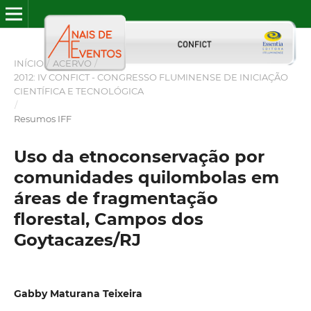
INÍCIO
/
ACERVO
/
2012: IV CONFICT - CONGRESSO FLUMINENSE DE INICIAÇÃO
CIENTÍFICA E TECNOLÓGICA
/
Resumos IFF
Uso da etnoconservação por
comunidades quilombolas em
áreas de fragmentação
florestal, Campos dos
Goytacazes/RJ
Gabby Maturana Teixeira