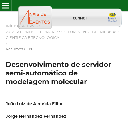
INÍCIO
/
ACERVO
/
2012: IV CONFICT - CONGRESSO FLUMINENSE DE INICIAÇÃO
CIENTÍFICA E TECNOLÓGICA
/
Resumos UENF
Desenvolvimento de servidor
semi-automático de
modelagem molecular
João Luiz de Almeida Filho
Jorge Hernandez Fernandez