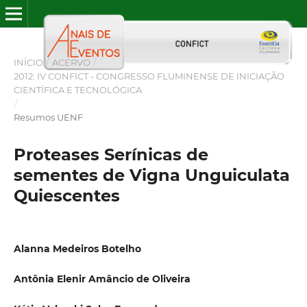
INÍCIO
/
ACERVO
/
2012: IV CONFICT - CONGRESSO FLUMINENSE DE INICIAÇÃO
CIENTÍFICA E TECNOLÓGICA
/
Resumos UENF
Proteases Serínicas de
sementes de Vigna Unguiculata
Quiescentes
Alanna Medeiros Botelho
Antônia Elenir Amâncio de Oliveira