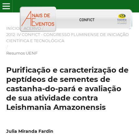
INÍCIO
/
ACERVO
/
2012: IV CONFICT - CONGRESSO FLUMINENSE DE INICIAÇÃO
CIENTÍFICA E TECNOLÓGICA
/
Resumos UENF
Purificação e caracterização de
peptídeos de sementes de
castanha-do-pará e avaliação
de sua atividade contra
Leishmania Amazonensis
Julia Miranda Fardin