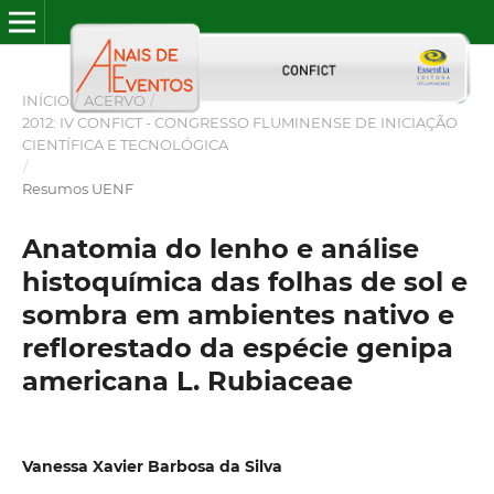
INÍCIO
/
ACERVO
/
2012: IV CONFICT - CONGRESSO FLUMINENSE DE INICIAÇÃO
CIENTÍFICA E TECNOLÓGICA
/
Resumos UENF
Anatomia do lenho e análise
histoquímica das folhas de sol e
sombra em ambientes nativo e
reflorestado da espécie genipa
americana L. Rubiaceae
Vanessa Xavier Barbosa da Silva