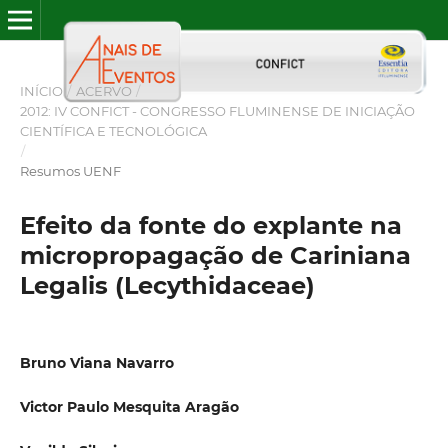
INÍCIO
/
ACERVO
/
2012: IV CONFICT - CONGRESSO FLUMINENSE DE INICIAÇÃO
CIENTÍFICA E TECNOLÓGICA
/
Resumos UENF
Efeito da fonte do explante na
micropropagação de Cariniana
Legalis (Lecythidaceae)
Bruno Viana Navarro
Victor Paulo Mesquita Aragão