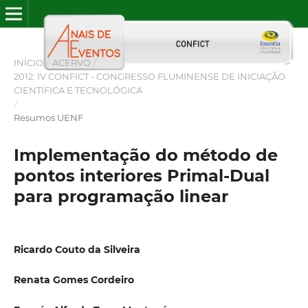
INÍCIO
/
ACERVO
/
2012: IV CONFICT - CONGRESSO FLUMINENSE DE INICIAÇÃO
CIENTÍFICA E TECNOLÓGICA
/
Resumos UENF
Implementação do método de
pontos interiores Primal-Dual
para programação linear
Ricardo Couto da Silveira
Renata Gomes Cordeiro