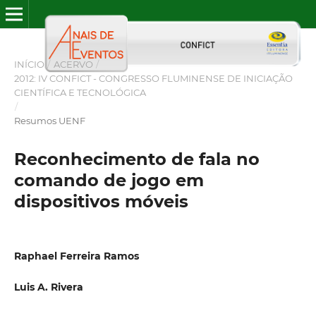
INÍCIO
/
ACERVO
/
2012: IV CONFICT - CONGRESSO FLUMINENSE DE INICIAÇÃO
CIENTÍFICA E TECNOLÓGICA
/
Resumos UENF
Reconhecimento de fala no
comando de jogo em
dispositivos móveis
Raphael Ferreira Ramos
Luis A. Rivera