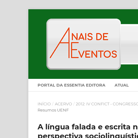
PORTAL DA ESSENTIA EDITORA
ATUAL
INÍCIO
/
ACERVO
/
2012: IV CONFICT - CONGRES
Resumos UENF
A língua falada e escrita
perspectiva sociolinguísti