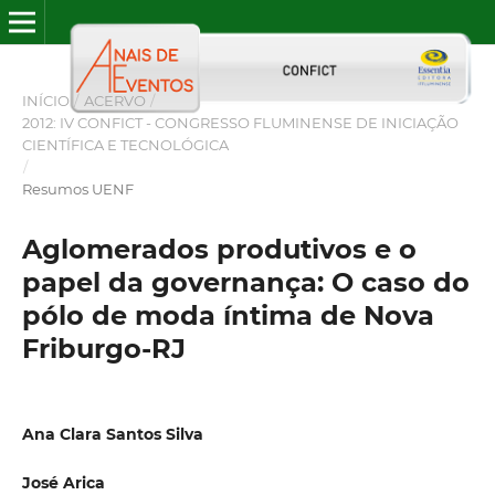
INÍCIO
/
ACERVO
/
2012: IV CONFICT - CONGRESSO FLUMINENSE DE INICIAÇÃO
CIENTÍFICA E TECNOLÓGICA
/
Resumos UENF
Aglomerados produtivos e o
papel da governança: O caso do
pólo de moda íntima de Nova
Friburgo-RJ
Ana Clara Santos Silva
José Arica