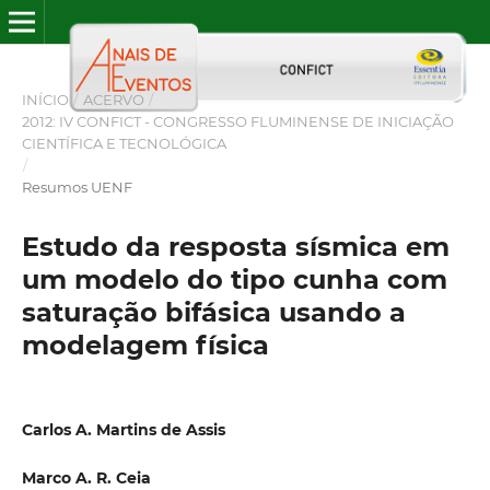
INÍCIO
/
ACERVO
/
2012: IV CONFICT - CONGRESSO FLUMINENSE DE INICIAÇÃO
CIENTÍFICA E TECNOLÓGICA
/
Resumos UENF
Estudo da resposta sísmica em
um modelo do tipo cunha com
saturação bifásica usando a
modelagem física
Carlos A. Martins de Assis
Marco A. R. Ceia