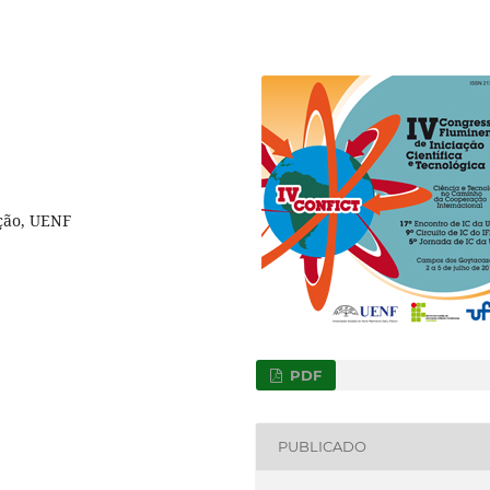
ção, UENF
PDF
PUBLICADO