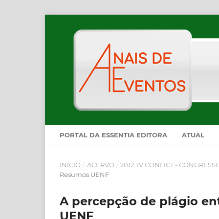
PORTAL DA ESSENTIA EDITORA
ATUAL
INÍCIO
/
ACERVO
/
2012: IV CONFICT - CONGRES
Resumos UENF
A percepção de plágio en
UENF