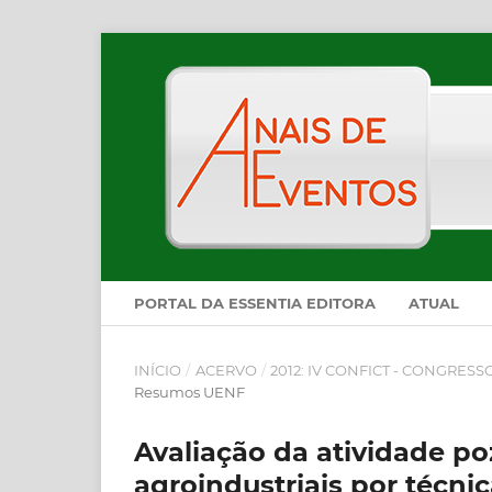
PORTAL DA ESSENTIA EDITORA
ATUAL
INÍCIO
/
ACERVO
/
2012: IV CONFICT - CONGRES
Resumos UENF
Avaliação da atividade po
agroindustriais por técni