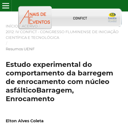
INÍCIO
/
ACERVO
/
2012: IV CONFICT - CONGRESSO FLUMINENSE DE INICIAÇÃO
CIENTÍFICA E TECNOLÓGICA
/
Resumos UENF
Estudo experimental do
comportamento da barregem
de enrocamento com núcleo
asfálticoBarragem,
Enrocamento
Elton Alves Coleta