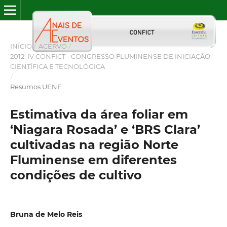
INÍCIO
/
ACERVO
/
2012: IV CONFICT - CONGRESSO FLUMINENSE DE INICIAÇÃO
CIENTÍFICA E TECNOLÓGICA
/
Resumos UENF
Estimativa da área foliar em
‘Niagara Rosada’ e ‘BRS Clara’
cultivadas na região Norte
Fluminense em diferentes
condições de cultivo
Bruna de Melo Reis