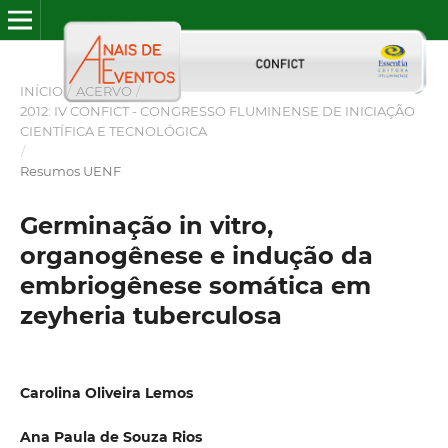
INÍCIO
/
ACERVO
/
2012: IV CONFICT - CONGRESSO FLUMINENSE DE INICIAÇÃO
CIENTÍFICA E TECNOLÓGICA
/
Resumos UENF
Germinação in vitro,
organogênese e indução da
embriogênese somática em
zeyheria tuberculosa
Carolina Oliveira Lemos
Ana Paula de Souza Rios