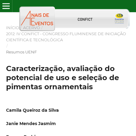
INÍCIO
/
ACERVO
/
2012: IV CONFICT - CONGRESSO FLUMINENSE DE INICIAÇÃO
CIENTÍFICA E TECNOLÓGICA
/
Resumos UENF
Caracterização, avaliação do
potencial de uso e seleção de
pimentas ornamentais
Camila Queiroz da Silva
Janie Mendes Jasmim