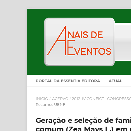
PORTAL DA ESSENTIA EDITORA
ATUAL
INÍCIO
/
ACERVO
/
2012: IV CONFICT - CONGRES
Resumos UENF
Geração e seleção de fam
comum (Zea Mays L.) em 