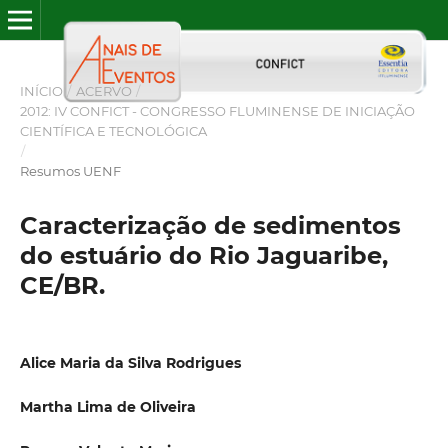
INÍCIO
/
ACERVO
/
2012: IV CONFICT - CONGRESSO FLUMINENSE DE INICIAÇÃO
CIENTÍFICA E TECNOLÓGICA
/
Resumos UENF
Caracterização de sedimentos
do estuário do Rio Jaguaribe,
CE/BR.
Alice Maria da Silva Rodrigues
Martha Lima de Oliveira