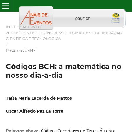
INÍCIO
/
ACERVO
/
2012: IV CONFICT - CONGRESSO FLUMINENSE DE INICIAÇÃO
CIENTÍFICA E TECNOLÓGICA
/
Resumos UENF
Códigos BCH: a matemática no
nosso dia-a-dia
Taísa Maria Lacerda de Mattos
Oscar Alfredo Paz La Torre
Códigos Corretores de Erros, Álgebra
Palavras-chave: