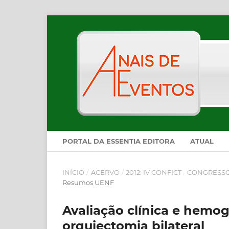
PORTAL DA ESSENTIA EDITORA
ATUAL
INÍCIO
/
ACERVO
/
2012: IV CONFICT - CONGRES
Resumos UENF
Avaliação clínica e hemo
orquiectomia bilateral