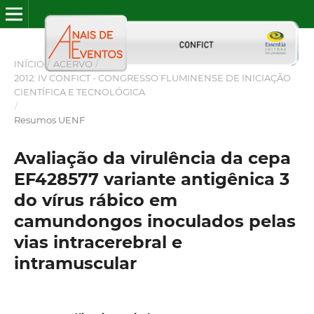
INÍCIO
/
ACERVO
/
2012: IV CONFICT - CONGRESSO FLUMINENSE DE INICIAÇÃO
CIENTÍFICA E TECNOLÓGICA
/
Resumos UENF
Avaliação da virulência da cepa
EF428577 variante antigênica 3
do vírus rábico em
camundongos inoculados pelas
vias intracerebral e
intramuscular