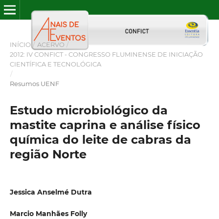
INÍCIO
/
ACERVO
/
2012: IV CONFICT - CONGRESSO FLUMINENSE DE INICIAÇÃO
CIENTÍFICA E TECNOLÓGICA
/
Resumos UENF
Estudo microbiológico da
mastite caprina e análise físico
química do leite de cabras da
região Norte
Jessica Anselmé Dutra
Marcio Manhães Folly