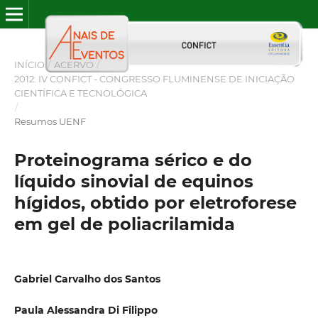
INÍCIO
/
ACERVO
/
2012: IV CONFICT - CONGRESSO FLUMINENSE DE INICIAÇÃO
CIENTÍFICA E TECNOLÓGICA
/
Resumos UENF
Proteinograma sérico e do
líquido sinovial de equinos
hígidos, obtido por eletroforese
em gel de poliacrilamida
Gabriel Carvalho dos Santos
Paula Alessandra Di Filippo