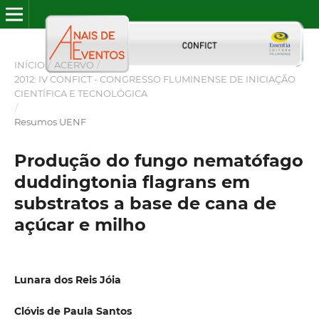
INÍCIO
/
ACERVO
/
2012: IV CONFICT - CONGRESSO FLUMINENSE DE INICIAÇÃO
CIENTÍFICA E TECNOLÓGICA
/
Resumos UENF
Produção do fungo nematófago
duddingtonia flagrans em
substratos a base de cana de
açúcar e milho
Lunara dos Reis Jóia
Clóvis de Paula Santos