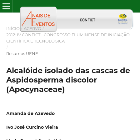
INÍCIO
/
ACERVO
/
2012: IV CONFICT - CONGRESSO FLUMINENSE DE INICIAÇÃO
CIENTÍFICA E TECNOLÓGICA
/
Resumos UENF
Alcalóide isolado das cascas de
Aspidosperma discolor
(Apocynaceae)
Amanda de Azevedo
Ivo José Curcino Vieira