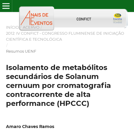
INÍCIO
/
ACERVO
/
2012: IV CONFICT - CONGRESSO FLUMINENSE DE INICIAÇÃO
CIENTÍFICA E TECNOLÓGICA
/
Resumos UENF
Isolamento de metabólitos
secundários de Solanum
cernuum por cromatografia
contracorrente de alta
performance (HPCCC)
Amaro Chaves Ramos