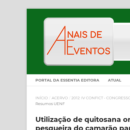
PORTAL DA ESSENTIA EDITORA
ATUAL
INÍCIO
/
ACERVO
/
2012: IV CONFICT - CONGRES
Resumos UENF
Utilização de quitosana o
pesqueira do camarão pa