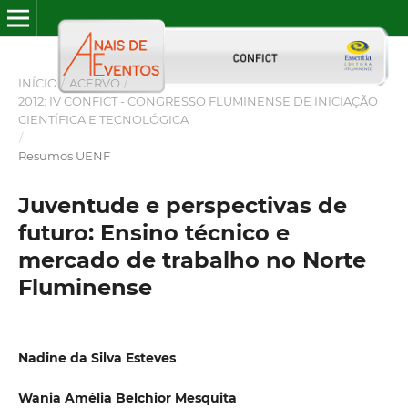
INÍCIO
/
ACERVO
/
2012: IV CONFICT - CONGRESSO FLUMINENSE DE INICIAÇÃO
CIENTÍFICA E TECNOLÓGICA
/
Resumos UENF
Juventude e perspectivas de
futuro: Ensino técnico e
mercado de trabalho no Norte
Fluminense
Nadine da Silva Esteves
Wania Amélia Belchior Mesquita