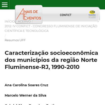
INÍCIO
/
ACERVO
/
2012: IV CONFICT - CONGRESSO FLUMINENSE DE INICIAÇÃO
CIENTÍFICA E TECNOLÓGICA
/
Resumos UFF
Caracterização socioeconômica
dos municípios da região Norte
Fluminense-RJ, 1990-2010
Ana Carolina Soares Cruz
Marcelo Werner da Silva