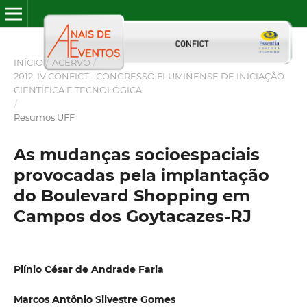
INÍCIO
/
ACERVO
/
2012: IV CONFICT - CONGRESSO FLUMINENSE DE INICIAÇÃO
CIENTÍFICA E TECNOLÓGICA
/
Resumos UFF
As mudanças socioespaciais
provocadas pela implantação
do Boulevard Shopping em
Campos dos Goytacazes-RJ
Plínio César de Andrade Faria
Marcos Antônio Silvestre Gomes