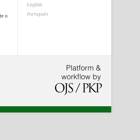
English
Português
te o