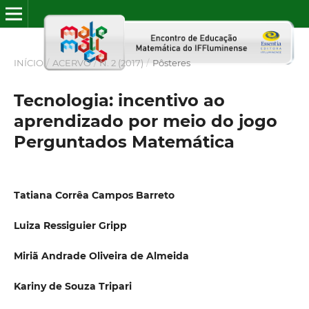
INÍCIO
/
ACERVO
/
N. 2 (2017)
/
Pôsteres
Tecnologia: incentivo ao
aprendizado por meio do jogo
Perguntados Matemática
Tatiana Corrêa Campos Barreto
Luiza Ressiguier Gripp
Miriã Andrade Oliveira de Almeida
Kariny de Souza Tripari