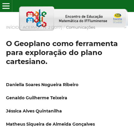
INÍCIO
/
ACERVO
/
N. 2 (2017)
/
Comunicações
O Geoplano como ferramenta
para exploração do plano
cartesiano.
Daniella Soares Nogueira Ribeiro
Genaldo Guilherme Teixeira
Jéssica Alves Quintanilha
Matheus Siqueira de Almeida Gonçalves