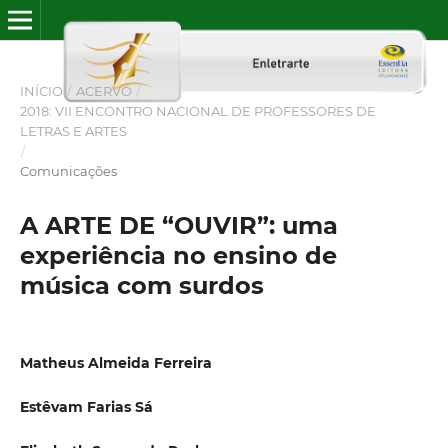
INÍCIO
/
ACERVO
/
2018: VII ENCONTRO NACIONAL DE PROFESSORES DE
LETRAS E ARTES
/
Comunicações
A ARTE DE “OUVIR”: uma
experiência no ensino de
música com surdos
Matheus Almeida Ferreira
Estêvam Farias Sá