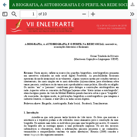
A BIOGRAFIA, A AUTOBIOGRAFIA E O PERFIL NA REDE SOCIAL: narrativas, associações literárias e ficcionais