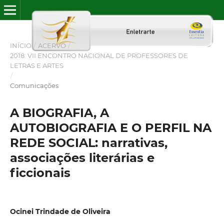
INÍCIO
/
ACERVO
/
2018: VII ENCONTRO NACIONAL DE PROFESSORES DE
LETRAS E ARTES
/
Comunicações
A BIOGRAFIA, A
AUTOBIOGRAFIA E O PERFIL NA
REDE SOCIAL: narrativas,
associações literárias e
ficcionais
Ocinei Trindade de Oliveira