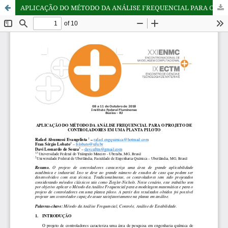
APLICAÇÃO DO MÉTODO DA ANÁLISE FREQUENCIAL PARA O PROJETO DE CONTROLADORES EM UMA PLANTA PILOTO