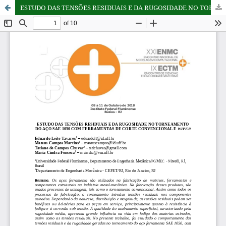
ESTUDO DAS TENSÕES RESIDUAIS E DA RUGOSIDADE NO TORNEAMENTO DO AÇO SAE 1050 COM FERRAMENTAS DE CORTE CONVENCIONAL E WIPER