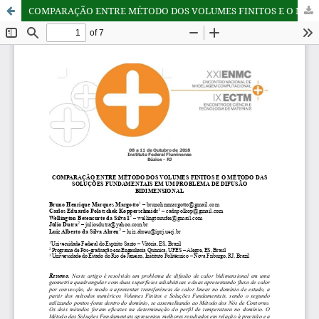
COMPARAÇÃO ENTRE MÉTODO DOS VOLUMES FINITOS E O MÉTODO DAS SOLUÇÕES FUNDAMENTAIS EM UM PROBLEMA DE DIFUSÃO BIDIMENSIONAL