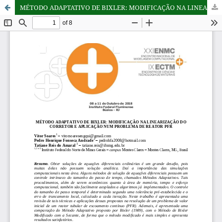
MÉTODO ADAPTATIVO DE BIXLER: MODIFICAÇÃO NA LINEARIZAÇÃO DO CORRETOR E APLICAÇÃO NUM PROBLEMA DE REATOR PFR