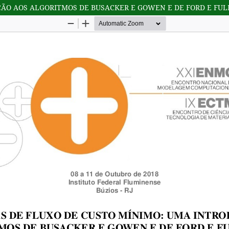
ÇÃO AOS ALGORITMOS DE BUSACKER E GOWEN E DE FORD E FU