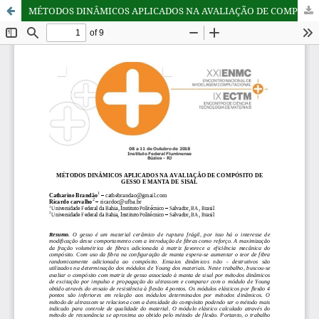
MÉTODOS DINÂMICOS APLICADOS NA AVALIAÇÃO DE COMPÓSITO DE GESSO E MANTA DE SISAL