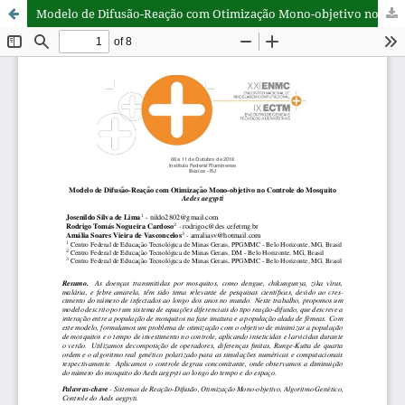
Modelo de Difusão-Reação com Otimização Mono-objetivo no Controle do Mosquito