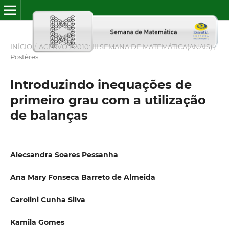
INÍCIO
/
ACERVO
/
2010: III SEMANA DE MATEMÁTICA(ANAIS)
/
Postêres
Introduzindo inequações de
primeiro grau com a utilização
de balanças
Alecsandra Soares Pessanha
Ana Mary Fonseca Barreto de Almeida
Carolini Cunha Silva
Kamila Gomes