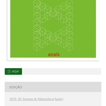
PDF
EDIÇÃO
2010: III Semana de Matemática(Anais)