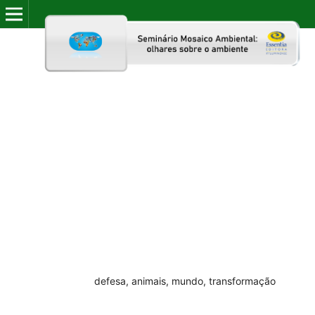
INÍCIO
/
ACERVO
/
2011: I SEMINÁRIO MOSAICO AMBIENTAL: OLHARES SOBRE O
AMBIENTE
/
Resumos de palestras
Defesa judicial dos animais em um
mundo em transformação
Cristiano Pacheco
Palavras-chave:
defesa, animais, mundo, transformação