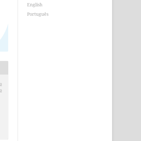
English
Português
o
o