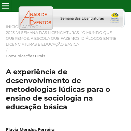
INÍCIO
/
ACERVO
/
2023: VI SEMANA DAS LICENCIATURAS: "O MUNDO QUE
QUEREMOS, A ESCOLA QUE FAZEMOS: DIÁLOGOS ENTRE
LICENCIATURAS E EDUCAÇÃO BÁSICA
/
Comunicações Orais
A experiência de
desenvolvimento de
metodologias lúdicas para o
ensino de sociologia na
educação básica
Flávia Mendes Ferreira