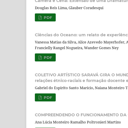
Câmera e Cena: Extensão de uma Dramaturg
Douglas Reis Lima, Glauber Coradesqui
PDF
Ciências do Oceano: um relato de experiênc
Vanessa Matias da Silva, Alice Azevedo Mayerhofer, A
Francielly Rangel Nogueira, Wander Gomes Ney
PDF
COLETIVO ARTÍSTICO SARAVÁ GIRA O MUNDO:
relações étnico-raciais e formação docente 
Gabriel do Espirito Santo Marício, Naiana Monteiro T
PDF
COMPREENDENDO O FUNCIONAMENTO DA C
Ana Lúcia Monteiro Ramalho Poltronieri Martins