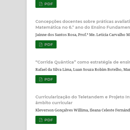
PDF
Concepções docentes sobre práticas avalia
Matemática no 6.º ano do Ensino Fundamen
Jainne dos Santos Rosa, Prof.ª Me. Letícia Carvalho M
PDF
“Corrida Quântica” como estratégia de ensi
Rafael da Silva Lima, Luan Souza Robim Botelho, Mar
PDF
Curricularização do Teletandem e Projeto I
âmbito curricular
Kleverson Gonçalves Willima, Ileana Celeste Fernán
PDF