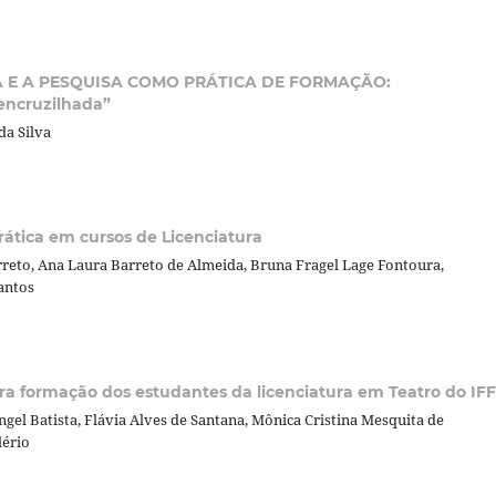
 E A PESQUISA COMO PRÁTICA DE FORMAÇÃO:
encruzilhada”
da Silva
rática em cursos de Licenciatura
reto, Ana Laura Barreto de Almeida, Bruna Fragel Lage Fontoura,
Santos
ara formação dos estudantes da licenciatura em Teatro do IFF
gel Batista, Flávia Alves de Santana, Mônica Cristina Mesquita de
lério